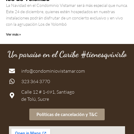
La Navidad en el Condominio Vistamar será más especial que nunca.
Este 24 de diciembre, quienes estén hospedados en nuestras
instalaciones podrán disfrutar de un concierto exclusivo y en vivo
con la agrupación Los de Yolombó
Ver más »
Un paraíso en el Caribe #tienesqvivirlo
info@condominiovistamar.com
323 364 3770
Calle 12 # 1-691, Santiago
de Tolú, Sucre
Políticas de cancelación y T&C